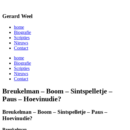
Ga
naar
de
Gerard Weel
inhoud
home
Biografie
Scripties
Nieuws
Contact
home
Biografie
Scripties
Nieuws
Contact
Breukelman – Boom – Sintspelletje –
Paus – Hoevinudie?
Breukelman – Boom – Sintspelletje – Paus –
Hoevinudie?
Breukelman