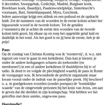
6 december, Snoepgebak, Gedichtje, Madrid, Buigbare koek,
Breekbare koek, Baard(je), Paadenwortelplekje, Sinterknecht’s
voornaam, Bari, Sinterklaaspaard, Myra, Geschenk.
Iedere aanwezige krijgt een afdruk en een potlood en de opdracht
luidt: Zet de nummers van de woorden in de eerste kolom achter het
bijpassende woord in de tweede kolom. Tel de getallen
(=nummers) die je achter de eerste tien woorden van de tweede
kolom hebt gezet, bij elkaar op en roep het opgetelde getal luid en
duidelijk in het rond. Als het goed is en jij bent de eerste, heb je de
prijs!
Paus
Op de zondag van Christus Koning was ik ‘roostervrij’, d. w.z. niet
ingezet om voor te gaan in een kerkdienst. Dan kan je kiezen: je
onder de andere kerkgangers scharen als toehoorder (en
meedoener!) in een of andere kerkdienst óf thuisblijven bij tv of
radio. Ik deed tv en volgde de plechtigheid waarbij de paus in Rome
de voorganger was. Ik bewonderde de perfecte organisatie maar
kwam vooral onder de indruk van de pauselijke preek. Hij beschreef
o. a. in goedgekozen woorden (zonder poespas) de ‘koninklijke
waarde’ van de omgevende personen bij het kruis van Jezus, om aan
te geven dat die deelden in zijn koningschap. Wat hebben we het
getroffen met deze unieke, ongewone paus.
Hoevinudie?