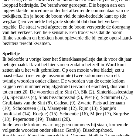
looppad bedreigde. De brandweer geroepen. Die begon aan een
ingewikkelde procedure onder het afkeurende commentaar van de
toekijkers. En ja hoor, de boom viel de niet-bedoelde kant op (de
wegkant) en vernielde het grote stoplicht dat daar het verkeer
regelde. De straat werd afgezet en de boom versperde de doorgang
van het verkeer. Een hele sensatie. Een troost was dat de boom
flinke stronken en brokken hout opleverde die bij enige open-haard-
bezitters terecht kwamen.
Spelletje
Ik beloofde u vorige keer het Sinterklaasspelletje dat ik voor dit jaar
heb gemaakt. Ik vat het hier samen zodat u het zelf in Word kunt
zetten als u het wilt gebruiken. Op een mooie witte bladzij zet u
naast elkaar (met enige tussenruimte) twee kolommen van elk
twintig woorden onder elkaar. De woorden van de eerste kolom
krijgen een nummer erbij afgedrukt (ervoor of erachter), dus van 1
tot en met 20. De woorden zijn: Sint (1), Sik (2), Sinterklaasfeestdag
(3), Speculaas (4), Sints bisschopsstad (5), Piet (6), Schimmel (7),
Grafplaats van de Sint (8), Cadeau (9), Zwarte Piets achternaam
(10), Schoorsteen (11), Marsepein (12), Rijm (13), Spanje’s
hoofdstad (14), Roe(de) (15), Schoentje (16), Mijter (17), Surprise
(18), Pepernoten (19), Taaitaai (20).
In de tweede kolom, waar nog geen nummers bij staan, komen de
volgende woorden onder elkaar: Gard(e), Bisschopshoed,
Rookkanaal, Kunstige verpakking, Moppen, Heilige, Trappedoelie,